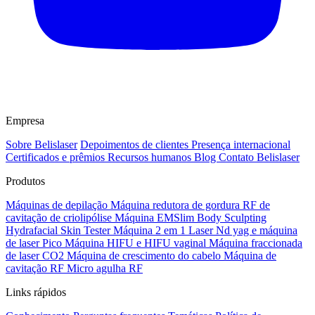
Empresa
Sobre Belislaser
Depoimentos de clientes
Presença internacional
Certificados e prêmios
Recursos humanos
Blog
Contato Belislaser
Produtos
Máquinas de depilação
Máquina redutora de gordura RF de
cavitação de criolipólise
Máquina EMSlim Body Sculpting
Hydrafacial Skin Tester Máquina 2 em 1
Laser Nd yag e máquina
de laser Pico
Máquina HIFU e HIFU vaginal
Máquina fraccionada
de laser CO2
Máquina de crescimento do cabelo
Máquina de
cavitação RF Micro agulha RF
Links rápidos