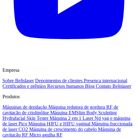
Empresa
Sobre Belislaser
Depoimentos de clientes
Presença internacional
Certificados e prêmios
Recursos humanos
Blog
Contato Belislaser
Produtos
Máquinas de depilação
Máquina redutora de gordura RF de
cavitação de criolipólise
Máquina EMSlim Body Sculpting
Hydrafacial Skin Tester Máquina 2 em 1
Laser Nd yag e máquina
de laser Pico
Máquina HIFU e HIFU vaginal
Máquina fraccionada
de laser CO2
Máquina de crescimento do cabelo
Máquina de
cavitação RF Micro agulha RF