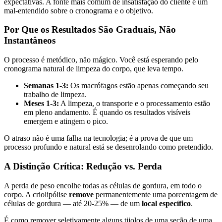
expectativas. A fonte mais comum de insatisfação do cliente é um
mal-entendido sobre o cronograma e o objetivo.
Por Que os Resultados São Graduais, Não
Instantâneos
O processo é metódico, não mágico. Você está esperando pelo
cronograma natural de limpeza do corpo, que leva tempo.
Semanas 1-3:
Os macrófagos estão apenas começando seu
trabalho de limpeza.
Meses 1-3:
A limpeza, o transporte e o processamento estão
em pleno andamento. É quando os resultados visíveis
emergem e atingem o pico.
O atraso não é uma falha na tecnologia; é a prova de que um
processo profundo e natural está se desenrolando como pretendido.
A Distinção Crítica: Redução vs. Perda
A perda de peso encolhe todas as células de gordura, em todo o
corpo. A criolipólise
remove
permanentemente uma porcentagem de
células de gordura — até 20-25% — de um
local específico
.
É como remover seletivamente alguns tijolos de uma seção de uma