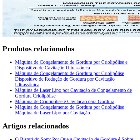
Produtos relacionados
Máquina de Congelamento de Gordura por Criolipólise e
Dispositivo de Cavitação Ultrassônica
Máquina de Congelamento de Gordura por Criolipólise
Dispositivo de Redução de Gordura por Cavitação
Ultrassônica
Máquina de Laser Lipo por Cavitação de Congelamento de
Gordura Criolipólise
Máquina de Criolipólise e Cavitação para Gordura
Máquina de Congelamento de Gordura por Criolipólise
Máquina de Laser Lipo por Cavitação
Artigos relacionados
O Bisturi do Som: Por Que a Cavitação de Gordura é Sobre