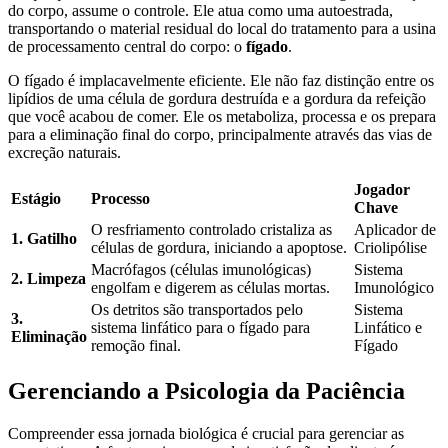
do corpo, assume o controle. Ele atua como uma autoestrada,
transportando o material residual do local do tratamento para a usina
de processamento central do corpo: o
fígado
.
O fígado é implacavelmente eficiente. Ele não faz distinção entre os
lipídios de uma célula de gordura destruída e a gordura da refeição
que você acabou de comer. Ele os metaboliza, processa e os prepara
para a eliminação final do corpo, principalmente através das vias de
excreção naturais.
Jogador
Estágio
Processo
Chave
O resfriamento controlado cristaliza as
Aplicador de
1. Gatilho
células de gordura, iniciando a apoptose.
Criolipólise
Macrófagos (células imunológicas)
Sistema
2. Limpeza
engolfam e digerem as células mortas.
Imunológico
Os detritos são transportados pelo
Sistema
3.
sistema linfático para o fígado para
Linfático e
Eliminação
remoção final.
Fígado
Gerenciando a Psicologia da Paciência
Compreender essa jornada biológica é crucial para gerenciar as