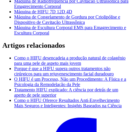
Máquina de Radiofrequência por Cavitação Ultrassônica para
Emagrecimento Corporal
Máquina de HIFU 7D 12D 4D
Máquina de Congelamento de Gordura por Criolipólise e
Dispositivo de Cavitação Ultrassônica
Máquina de Escultura Corporal EMS para Emagrecimento e
Escultura Corporal
Artigos relacionados
Como o HIFU desencadeia a produção natural de colagénio
para uma pele de aspeto mais jovem
Porque é que a HIFU supera outros tratamentos não
cirúrgicos para um rejuvenescimento facial duradouro
O HIFU é um Processo, Não um Procedimento: A Física e a
Psicologia da Remodelação da Pele
Tratamento HIFU explicado: A ciência por detrás de um
aperto de pele superior
Como o HIFU Oferece Resultados Anti-Envelhecimento
Mais Seguros e Inteligentes: Insights Baseados na Ciência