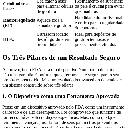
Usa calor a laser
Resfriamento da superfície
Criolipólise a
para eliminar células
da pele é crucial para evitar
Laser
de gordura
queimaduras
Habilidade do profissional
Radiofrequência
Aquece toda a
é crítica para a regularidade
(RF)
camada de gordura
do contorno
Ultrassom focado
Ideal para depósitos de
HIFU
destrói gordura em
gordura teimosos e
profundidade
precisamente definidos
Os Três Pilares de um Resultado Seguro
A aprovação do FDA para um dispositivo é um ponto de partida,
não uma garantia. Confirma que a ferramenta é segura para o seu
propósito pretendido. Mas um resultado bem-sucedido depende de
um sistema construído sobre três pilares.
1. O Dispositivo como uma Ferramenta Aprovada
Pense em um dispositivo aprovado pelo FDA como um instrumento
calibrado e de alto desempenho. Foi comprovado que funciona de
forma confiável sob condições específicas. Mas, como qualquer
ferramenta avançada, usá-la fora de seus parâmetros pretendidos —
por exemplo, como uma solução primária para perda de peso — não