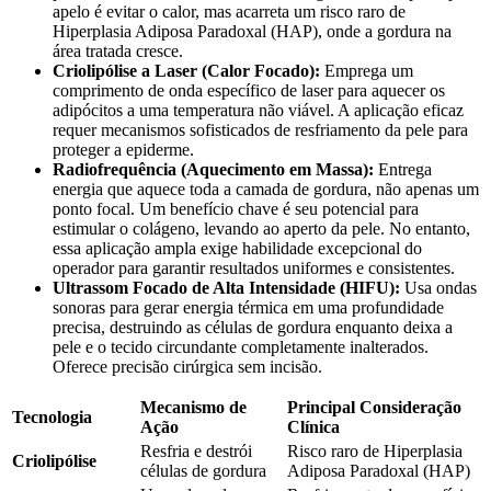
apelo é evitar o calor, mas acarreta um risco raro de
Hiperplasia Adiposa Paradoxal (HAP), onde a gordura na
área tratada cresce.
Criolipólise a Laser (Calor Focado):
Emprega um
comprimento de onda específico de laser para aquecer os
adipócitos a uma temperatura não viável. A aplicação eficaz
requer mecanismos sofisticados de resfriamento da pele para
proteger a epiderme.
Radiofrequência (Aquecimento em Massa):
Entrega
energia que aquece toda a camada de gordura, não apenas um
ponto focal. Um benefício chave é seu potencial para
estimular o colágeno, levando ao aperto da pele. No entanto,
essa aplicação ampla exige habilidade excepcional do
operador para garantir resultados uniformes e consistentes.
Ultrassom Focado de Alta Intensidade (HIFU):
Usa ondas
sonoras para gerar energia térmica em uma profundidade
precisa, destruindo as células de gordura enquanto deixa a
pele e o tecido circundante completamente inalterados.
Oferece precisão cirúrgica sem incisão.
Mecanismo de
Principal Consideração
Tecnologia
Ação
Clínica
Resfria e destrói
Risco raro de Hiperplasia
Criolipólise
células de gordura
Adiposa Paradoxal (HAP)