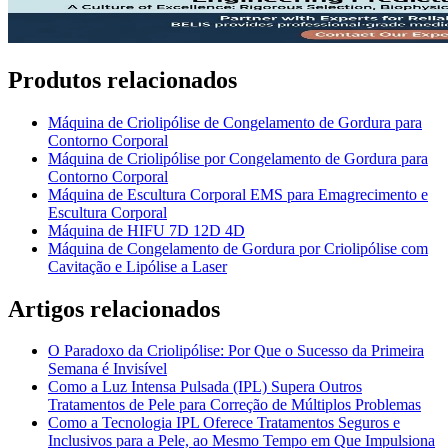
Produtos relacionados
Máquina de Criolipólise de Congelamento de Gordura para
Contorno Corporal
Máquina de Criolipólise por Congelamento de Gordura para
Contorno Corporal
Máquina de Escultura Corporal EMS para Emagrecimento e
Escultura Corporal
Máquina de HIFU 7D 12D 4D
Máquina de Congelamento de Gordura por Criolipólise com
Cavitação e Lipólise a Laser
Artigos relacionados
O Paradoxo da Criolipólise: Por Que o Sucesso da Primeira
Semana é Invisível
Como a Luz Intensa Pulsada (IPL) Supera Outros
Tratamentos de Pele para Correção de Múltiplos Problemas
Como a Tecnologia IPL Oferece Tratamentos Seguros e
Inclusivos para a Pele, ao Mesmo Tempo em Que Impulsiona