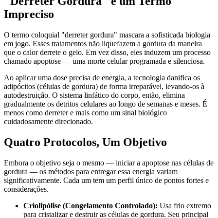
"Derreter Gordura" é um Termo
Impreciso
O termo coloquial "derreter gordura" mascara a sofisticada biologia
em jogo. Esses tratamentos não liquefazem a gordura da maneira
que o calor derrete o gelo. Em vez disso, eles induzem um processo
chamado apoptose — uma morte celular programada e silenciosa.
Ao aplicar uma dose precisa de energia, a tecnologia danifica os
adipócitos (células de gordura) de forma irreparável, levando-os à
autodestruição. O sistema linfático do corpo, então, elimina
gradualmente os detritos celulares ao longo de semanas e meses. É
menos como derreter e mais como um sinal biológico
cuidadosamente direcionado.
Quatro Protocolos, Um Objetivo
Embora o objetivo seja o mesmo — iniciar a apoptose nas células de
gordura — os métodos para entregar essa energia variam
significativamente. Cada um tem um perfil único de pontos fortes e
considerações.
Criolipólise (Congelamento Controlado):
Usa frio extremo
para cristalizar e destruir as células de gordura. Seu principal