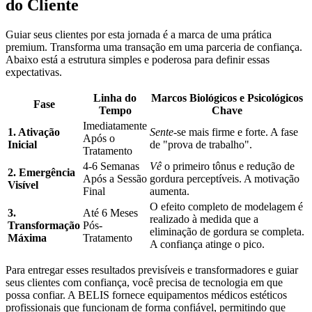
do Cliente
Guiar seus clientes por esta jornada é a marca de uma prática
premium. Transforma uma transação em uma parceria de confiança.
Abaixo está a estrutura simples e poderosa para definir essas
expectativas.
Linha do
Marcos Biológicos e Psicológicos
Fase
Tempo
Chave
Imediatamente
1. Ativação
Sente
-se mais firme e forte. A fase
Após o
Inicial
de "prova de trabalho".
Tratamento
4-6 Semanas
Vê
o primeiro tônus e redução de
2. Emergência
Após a Sessão
gordura perceptíveis. A motivação
Visível
Final
aumenta.
O efeito completo de modelagem é
3.
Até 6 Meses
realizado à medida que a
Transformação
Pós-
eliminação de gordura se completa.
Máxima
Tratamento
A confiança atinge o pico.
Para entregar esses resultados previsíveis e transformadores e guiar
seus clientes com confiança, você precisa de tecnologia em que
possa confiar. A BELIS fornece equipamentos médicos estéticos
profissionais que funcionam de forma confiável, permitindo que