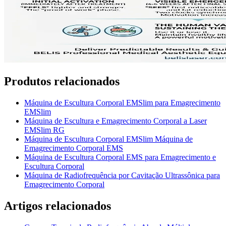
Produtos relacionados
Máquina de Escultura Corporal EMSlim para Emagrecimento
EMSlim
Máquina de Escultura e Emagrecimento Corporal a Laser
EMSlim RG
Máquina de Escultura Corporal EMSlim Máquina de
Emagrecimento Corporal EMS
Máquina de Escultura Corporal EMS para Emagrecimento e
Escultura Corporal
Máquina de Radiofrequência por Cavitação Ultrassônica para
Emagrecimento Corporal
Artigos relacionados