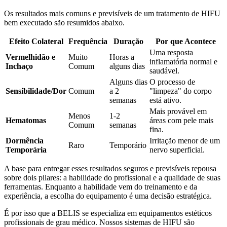
Os resultados mais comuns e previsíveis de um tratamento de HIFU
bem executado são resumidos abaixo.
Efeito Colateral
Frequência
Duração
Por que Acontece
Uma resposta
Vermelhidão e
Muito
Horas a
inflamatória normal e
Inchaço
Comum
alguns dias
saudável.
Alguns dias
O processo de
Sensibilidade/Dor
Comum
a 2
"limpeza" do corpo
semanas
está ativo.
Mais provável em
Menos
1-2
Hematomas
áreas com pele mais
Comum
semanas
fina.
Dormência
Irritação menor de um
Raro
Temporário
Temporária
nervo superficial.
A base para entregar esses resultados seguros e previsíveis repousa
sobre dois pilares: a habilidade do profissional e a qualidade de suas
ferramentas. Enquanto a habilidade vem do treinamento e da
experiência, a escolha do equipamento é uma decisão estratégica.
É por isso que a BELIS se especializa em equipamentos estéticos
profissionais de grau médico. Nossos sistemas de HIFU são